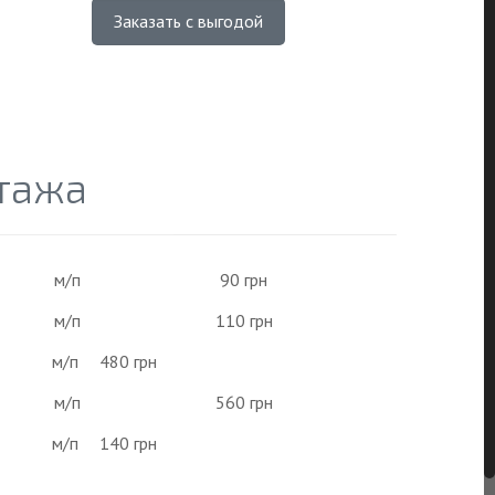
Заказать с выгодой
тажа
м/п
90 грн
м/п
110 грн
м/п
480 грн
м/п
560 грн
м/п
140 грн