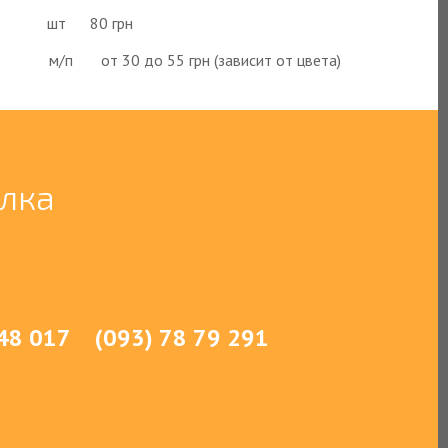
шт
80 грн
м/п
от 30 до 55 грн (зависит от цвета)
олка
 48 017
(093) 78 79 291