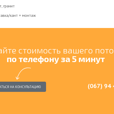
, гранит
тавка/кант + монтаж
айте стоимость вашего пот
по телефону за 5 минут
(067) 94