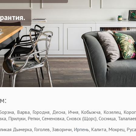
рантия.
м:
Борзна, Варва, Городня, Десна, Ичня, Кобыжча, Козелец, Короп
а, Прилуки, Репки, Семеновка, Сновск (Щорс), Сосница, Талалаев
ликая Дымерка, Гоголев, Заворичи,
Ирпень
, Калита, Мокрец, Рус