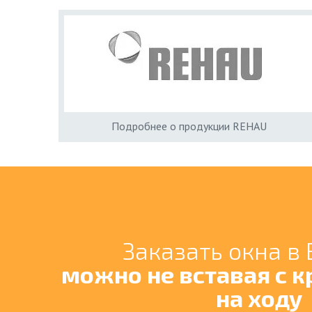
Подробнее о продукции REHAU
Заказать окна в
можно не вставая с к
на ходу