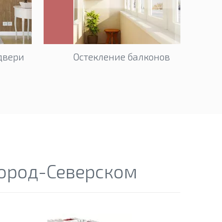
двери
Остекление балконов
город-Северском