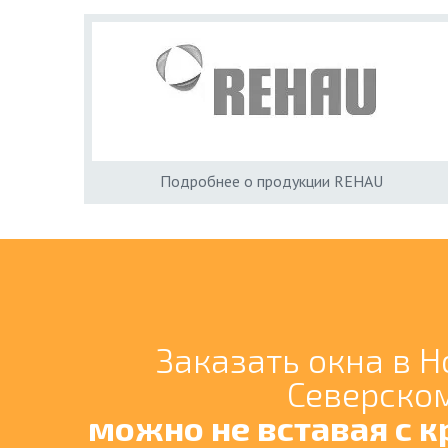
Подробнее о продукции REHAU
Заказать окна в 
Северско
можно не вставая с к